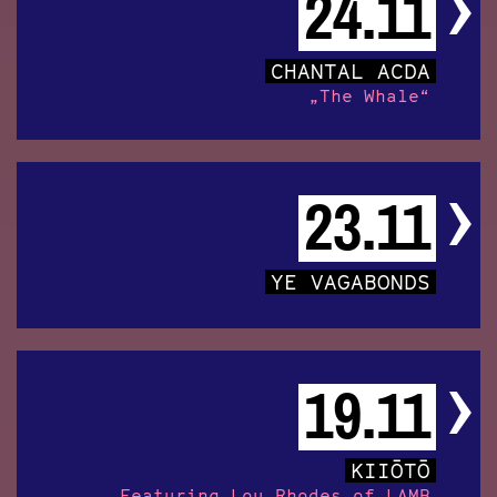
24.11
CHANTAL ACDA
„The Whale“
23.11
YE VAGABONDS
19.11
KIIŌTŌ
Featuring Lou Rhodes of LAMB