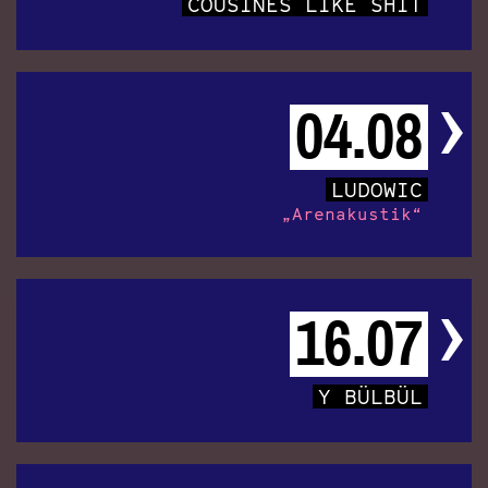
COUSINES LIKE SHIT
04.08
LUDOWIC
„Arenakustik“
16.07
Y BÜLBÜL