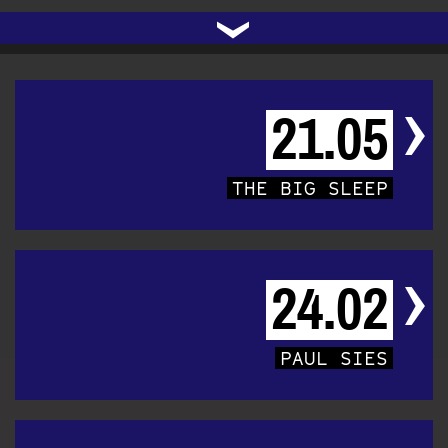
UNTERSTÜTZEN
AUDIO|VIDEO
LICHTBLICKE
OFFENE TÜR
INSTAGRAM
PROGRAMM
FACEBOOK
TRANSIT
KONTAKT
POLITIK
ARCHIV
TRAFO
›
21.05
THE BIG SLEEP
24.02
PAUL SIES