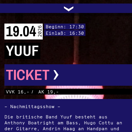
UNTERSTÜTZEN
AUDIO|VIDEO
LICHTBLICKE
OFFENE TÜR
INSTAGRAM
PROGRAMM
FACEBOOK
TRANSIT
KONTAKT
POLITIK
ARCHIV
TRAFO
›
19.04
Beginn: 17:30
2026
Einlaß: 16:30
YUUF
›
TICKET
VVK 16,-
/
AK 19,-
– Nachmittagsshow –
Die britische Band Yuuf besteht aus
Anthony Boatright am Bass, Hugo Cottu an
der Gitarre, Andrin Haag an Handpan und