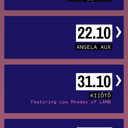
22.10
ANGELA AUX
31.10
KIIŌTŌ
Featuring Lou Rhodes of LAMB