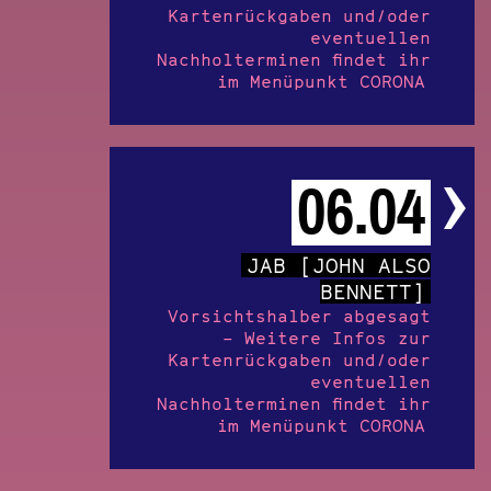
Kartenrückgaben und/oder
eventuellen
Nachholterminen findet ihr
im Menüpunkt CORONA
06.04
JAB [JOHN ALSO
BENNETT]
Vorsichtshalber abgesagt
– Weitere Infos zur
Kartenrückgaben und/oder
eventuellen
Nachholterminen findet ihr
im Menüpunkt CORONA