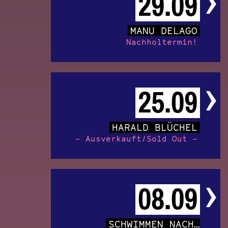
29.09
MANU DELAGO
Nachholtermin!
25.09
HARALD BLÜCHEL
– Ausverkauft/Sold Out –
08.09
SCHWIMMEN NACH…