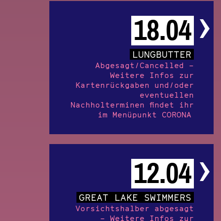
18.04
LUNGBUTTER
Abgesagt/Cancelled –
Weitere Infos zur
Kartenrückgaben und/oder
eventuellen
Nachholterminen findet ihr
im Menüpunkt CORONA
12.04
GREAT LAKE SWIMMERS
Vorsichtshalber abgesagt
– Weitere Infos zur