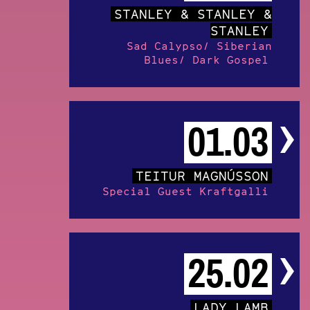
STANLEY & STANLEY &
STANLEY
Sad Calypso/ Siberian
Blues/ Dark Gospel
01.03
TEITUR MAGNÚSSON
Special Guest Kraftgalli
25.02
LADY LAMB