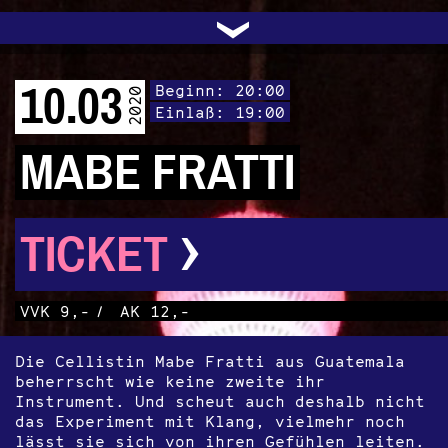
UNTERSTÜTZEN
AUDIO|VIDEO
LICHTBLICKE
OFFENE TÜR
INSTAGRAM
PROGRAMM
FACEBOOK
TRANSIT
KONTAKT
POLITIK
ARCHIV
TRAFO
›
10.03
Beginn: 20:00
2020
Einlaß: 19:00
MABE FRATTI
›
TICKET
VVK 9,-
/
AK 12,-
Die Cellistin Mabe Fratti aus Guatemala
beherrscht wie keine zweite ihr
Instrument. Und scheut auch deshalb nicht
das Experiment mit Klang, vielmehr noch
lässt sie sich von ihren Gefühlen leiten.