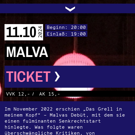
UNTERSTÜTZEN
AUDIO|VIDEO
LICHTBLICKE
OFFENE TÜR
INSTAGRAM
PROGRAMM
FACEBOOK
TRANSIT
KONTAKT
POLITIK
ARCHIV
TRAFO
›
11.10
Beginn: 20:00
2024
Einlaß: 19:00
MALVA
›
TICKET
VVK 12,-
/
AK 15,-
Im November 2022 erschien „Das Grell in
meinem Kopf“ – Malvas Debüt, mit dem sie
einen fulminanten Senkrechtstart
hinlegte. Was folgte waren
überschwängliche Kritiken, von