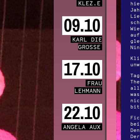
KLEZ.E
hie
Jah
Lie
09.10
sch
Wie
auf
KARL DIE
gle
GROSSE
Nin
Kli
17.10
unw
Tag
The
FRAU
all
LEHMANN
was
nic
22.10
bit
Fic
bei
ANGELA AUX
Den
Der