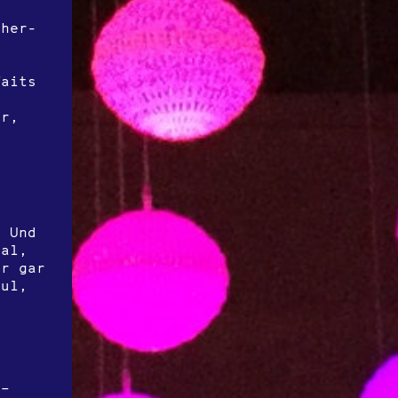
cher-
:
Waits
or,
. Und
gal,
er gar
aul,
 –