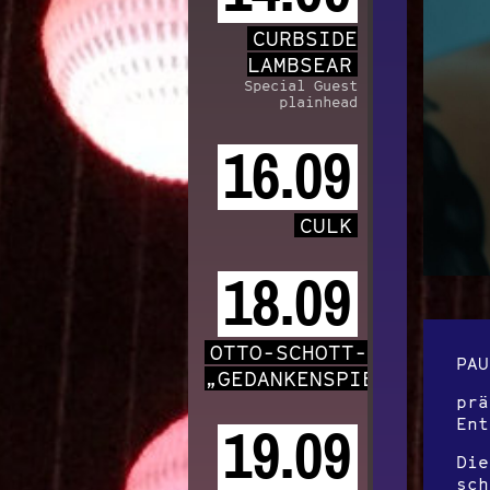
CURBSIDE
LAMBSEAR
Special Guest
plainhead
16.09
CULK
18.09
OTTO-SCHOTT-CHOR
PAU
„GEDANKENSPIELE“
prä
Ent
19.09
Die
sch