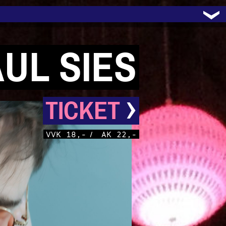
UL SIES
›
TICKET
VVK 18,-
/
AK 22,-