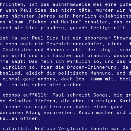
hrichten, ist das ausnahmsweise mal eine gut
n wenn Paul Sies das nicht täte, würden wir 
ang nächsten Jahres sein herrlich eklektisch
es Album „Ficken und Heulen“ erhalten, das e
rend wir hier plaudern, gerade fertigstellt.
ist ja so: Paul Sies ist ein geborener Showm
r eben auch ein Geschichtenerzähler, einer, 
 Obstkisten und Bühnen steht, der singt, sch
men wirft und ein Taschentuch braucht, desse
mme sagt: Das mein ich wirklich so, und das 
 wirklich so, hier die Drogen-Erinnerung, da
beslied, gleich die politische Mahnung, und 
 einmal ganz anders, doch los, komm mit, bee
h, ich bin schon hier drüben.
 ebenso auffällt: Paul schreibt Songs, die g
de Melodien liefern, die aber in eckigen Kar
 Treppe runterpoltern und dabei einen ganz
derbaren Klang verbreiten, Krach machen und 
Fallen öffnen.
 natürlich: Endlose Vergleiche könnte man zi