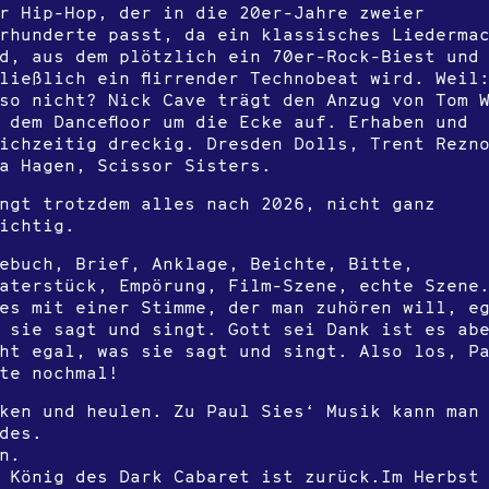
r Hip-Hop, der in die 20er-Jahre zweier
rhunderte passt, da ein klassisches Liederma
d, aus dem plötzlich ein 70er-Rock-Biest und
ließlich ein flirrender Technobeat wird. Weil
so nicht? Nick Cave trägt den Anzug von Tom 
 dem Dancefloor um die Ecke auf. Erhaben und
ichzeitig dreckig. Dresden Dolls, Trent Rezn
a Hagen, Scissor Sisters.
ngt trotzdem alles nach 2026, nicht ganz
ichtig.
ebuch, Brief, Anklage, Beichte, Bitte,
aterstück, Empörung, Film-Szene, echte Szene
es mit einer Stimme, der man zuhören will, e
 sie sagt und singt. Gott sei Dank ist es ab
ht egal, was sie sagt und singt. Also los, P
te nochmal!
ken und heulen. Zu Paul Sies‘ Musik kann man
des.
n.
 König des Dark Cabaret ist zurück.Im Herbst