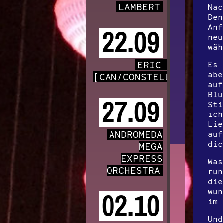
LAMBERT
Nac
Den
Anf
22.09
neu
wäh
ERIC CHENAUX
Es 
abe
[CAN/CONSTELLATION]
auf
Blu
27.09
Sti
ich
Lie
ANDROMEDA
auf
dic
MEGA
EXPRESS
Was
ORCHESTRA
run
die
wun
02.10
im 
Und