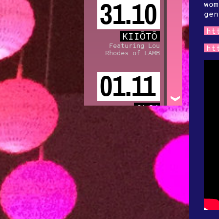
31.10
wom
gen
ht
KIIŌTŌ
Featuring Lou
ht
Rhodes of LAMB
01.11
OLGA
REZNICHENKO
TRIO
03.11
NICHOLAS
KRGOVICH