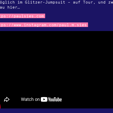
öglich im Glitzer-Jumpsuit – auf Tour, und z
au hier…
tps://paulsies.com
tps://www.instagram.com/paul.m.sies