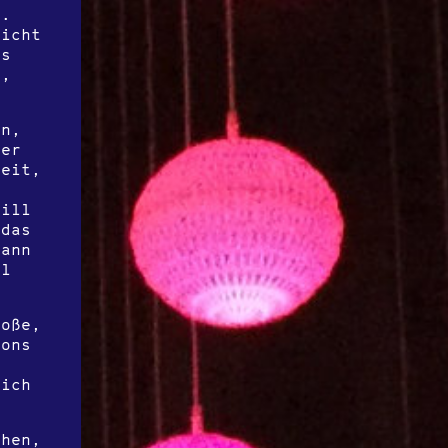
e.
nicht
es
r,
an,
der
reit,
n
will
 das
dann
il
roße,
tons
sich
ehen,