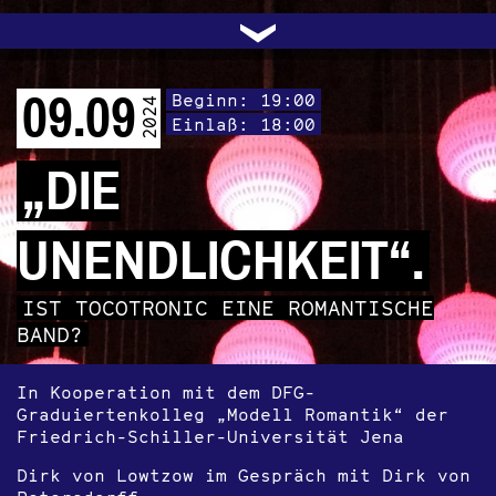
UNTERSTÜTZEN
AUDIO|VIDEO
LICHTBLICKE
OFFENE TÜR
INSTAGRAM
PROGRAMM
FACEBOOK
TRANSIT
KONTAKT
POLITIK
ARCHIV
TRAFO
›
09.09
Beginn: 19:00
2024
Einlaß: 18:00
„DIE
UNENDLICHKEIT“.
IST TOCOTRONIC EINE ROMANTISCHE
BAND?
In Kooperation mit dem DFG-
Graduiertenkolleg „Modell Romantik“ der
Friedrich-Schiller-Universität Jena
Dirk von Lowtzow im Gespräch mit Dirk von