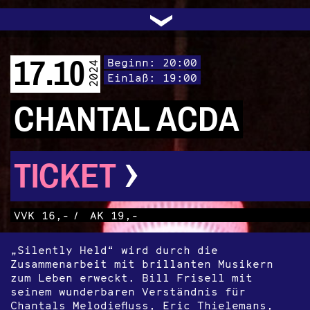
UNTERSTÜTZEN
AUDIO|VIDEO
LICHTBLICKE
OFFENE TÜR
INSTAGRAM
PROGRAMM
FACEBOOK
TRANSIT
KONTAKT
POLITIK
ARCHIV
TRAFO
›
17.10
Beginn: 20:00
2024
Einlaß: 19:00
CHANTAL ACDA
›
TICKET
VVK 16,-
/
AK 19,-
„Silently Held“ wird durch die
Zusammenarbeit mit brillanten Musikern
zum Leben erweckt. Bill Frisell mit
seinem wunderbaren Verständnis für
Chantals Melodiefluss, Eric Thielemans,