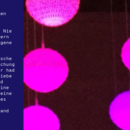
r
ven
. Nie
dern
igene
ische
ichung
er had
Liebe
nd
eine
 eine
des
 and
n