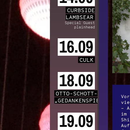
CURBSIDE
LAMBSEAR
Special Guest
plainhead
16.09
CULK
18.09
OTTO-SCHOTT-CHOR
Vor
„GEDANKENSPIELE“
vie
– A
im 
19.09
Shi
Auf