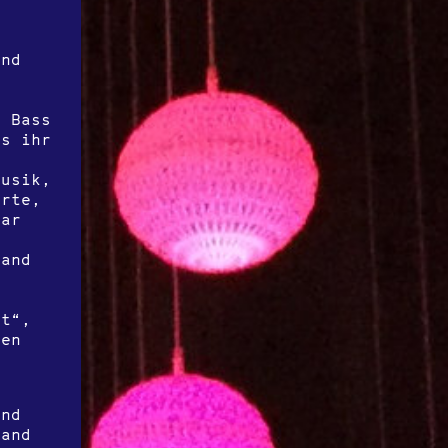
end
n Bass
as ihr
Musik,
hrte,
war
 and
nt“,
gen
und
Band