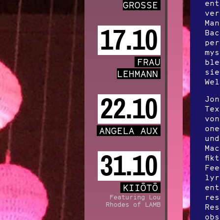
ent
GROSSE
ver
Man
17.10
Bac
per
mys
FRAU
ble
sie
LEHMANN
Wel
22.10
Jon
Tex
von
one
ANGELA AUX
und
Mac
31.10
fik
Fee
lyr
KIIŌTŌ
ent
res
Featuring Lou
Rhodes of LAMB
Res
obs