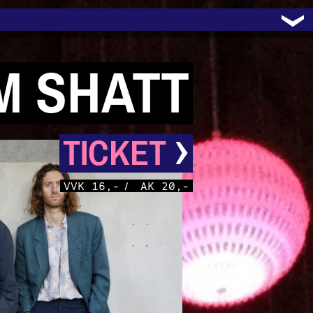
M SHATT
›
TICKET
VVK 16,-
/
AK 20,-