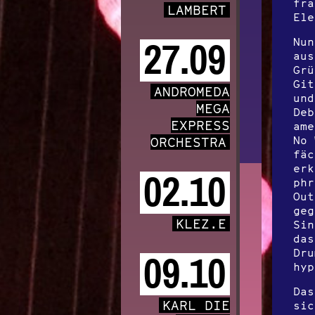
fra
LAMBERT
Ele
Nun
27.09
aus
Grü
Git
ANDROMEDA
und
MEGA
Deb
EXPRESS
ame
No 
ORCHESTRA
fäc
erk
02.10
phr
Out
geg
KLEZ.E
Sin
das
Dru
09.10
hyp
Das
KARL DIE
sic