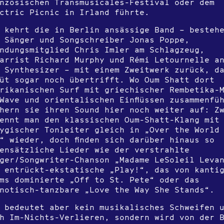
nzösischen Transmusicales-Festival oder dem
ctric Picnic in Irland führte.
 kehrt die in Berlin ansässige Band – besteh
 Sänger und Songschreiber Jonas Poppe,
ndungsmitglied Chris Imler am Schlagzeug,
arrist Richard Murphy und Rémi Letournelle a
 Synthesizer – mit einem Zweitwerk zurück, d
üt sogar noch übertrifft. Wo Oum Shatt dort
rikanischen Surf mit griechischer Rembetika-
Wave und orientalischen Einflüssen zusammenfü
hern sie ihren Sound hier noch weiter auf: Z
ennt man den klassischen Oum-Shatt-Klang mit
ygischer Tonleiter gleich in „Over the World
“ wieder, doch finden sich darüber hinaus so
ensätzliche Lieder wie der verstrahlte
ger/Songwriter-Chanson „Madame LeSoleil Leva
 entrückt-ekstatische „Play!“, das von kanti
ms dominierte „Off to St. Pete“ oder das
notisch-tanzbare „Love the Way She Stands“.
 bedeutet aber kein musikalisches Schweifen 
h Im-Nichts-Verlieren, sondern wird von der 