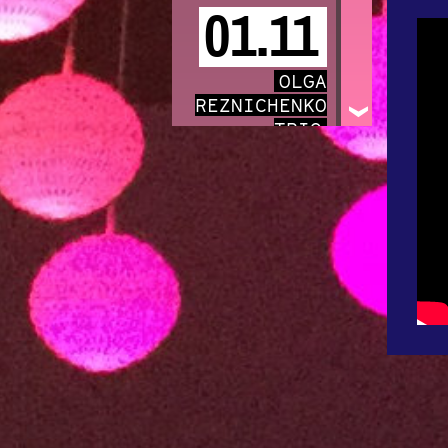
01.11
OLGA
REZNICHENKO
TRIO
03.11
NICHOLAS
KRGOVICH
05.11
EUROTEURO