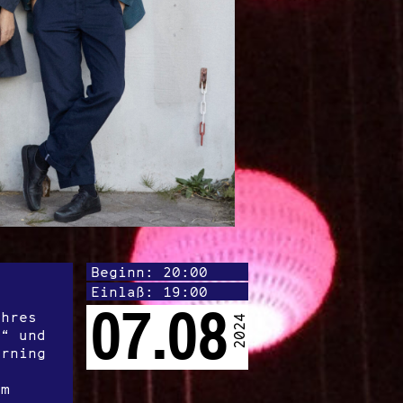
Beginn: 20:00
Einlaß: 19:00
07.08
ahres
2024
w“ und
orning
em