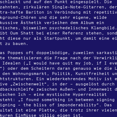
schlackt und auf den Punkt eingespielt. Die
zahnten, zirkulären Single-Note-Gitarren, de
tra-hafte Bariton in Verbindung mit repetiti
kground-Chören und die sehr eigene, wilde
kussive Ästhetik verleihen dem Album ein
tisches, bisweilen psychedelisches Klangbild
ibt Oum Shatt bei einer Referenz stehen, son
ht diese nur als Startpunkt, um damit eine e
t zu bauen.
as Poppes oft doppelbödige, zuweilen sarkast
te thematisieren die Frage nach der Verwirkl
 Idealen („I would have quit my job, if I ev
“) oder dem Scheitern daran genauso wie die 
 den Wohnungsmarkt, Politik, Kunstfreiheit u
htstrukturen. Ein wiederkehrendes Motiv ist 
tive „Zwischenwelt“, in der – ausgelöst durch
dbackschleife zwischen Außen- und Innenwelt 
ischen Ich – eine mystische Hyperrealität
steht: „I found something in between signing
igning – the bliss of imponderability“. Das
ultat ist eine Platte, die trotz ihrer viele
kuren Einflüsse völlig eigen ist.