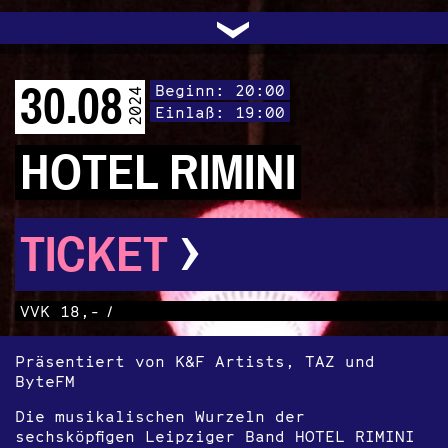
UNTERSTÜTZEN
AUDIO|VIDEO
LICHTBLICKE
OFFENE TÜR
INSTAGRAM
PROGRAMM
FACEBOOK
TRANSIT
KONTAKT
POLITIK
ARCHIV
TRAFO
›
30.08
Beginn: 20:00
2024
Einlaß: 19:00
HOTEL RIMINI
›
TICKET
VVK 18,-
/
Präsentiert von K&F Artists, TAZ und
ByteFM
Die musikalischen Wurzeln der
sechsköpfigen Leipziger Band HOTEL RIMINI