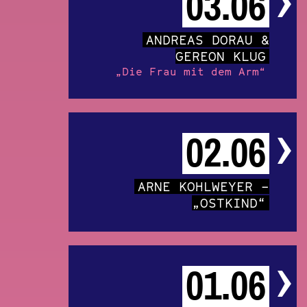
03.06
ANDREAS DORAU &
GEREON KLUG
„Die Frau mit dem Arm“
02.06
ARNE KOHLWEYER –
„OSTKIND“
01.06