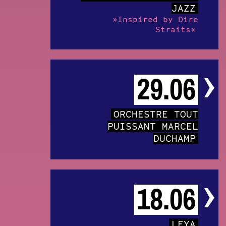
JAZZ
»Inspired by Dire
Straits«
29.06
ORCHESTRE TOUT
PUISSANT MARCEL
DUCHAMP
18.06
LEYA