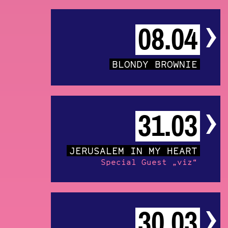
08.04
BLONDY BROWNIE
31.03
JERUSALEM IN MY HEART
Special Guest „viz“
30.03