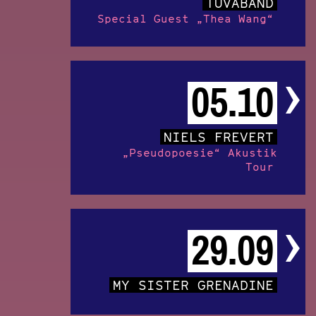
TUVABAND
Special Guest „Thea Wang“
05.10
NIELS FREVERT
„Pseudopoesie“ Akustik
Tour
29.09
MY SISTER GRENADINE