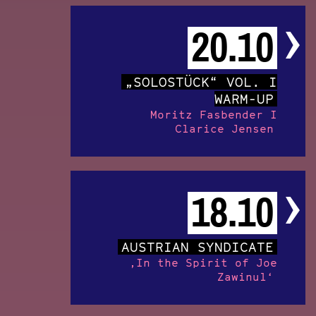
20.10
„SOLOSTÜCK“ VOL. I
WARM-UP
Moritz Fasbender I
Clarice Jensen
18.10
AUSTRIAN SYNDICATE
‚In the Spirit of Joe
Zawinul‘