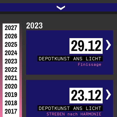
UNTERSTÜTZEN
AUDIO|VIDEO
LICHTBLICKE
OFFENE TÜR
INSTAGRAM
PROGRAMM
FACEBOOK
TRANSIT
KONTAKT
POLITIK
ARCHIV
TRAFO
›
2023
2027
2026
29.12
2025
2024
DEPOTKUNST ANS LICHT
2023
Finissage
2022
2021
2020
23.12
2019
2018
DEPOTKUNST ANS LICHT
2017
STREBEN nach HARMONIE