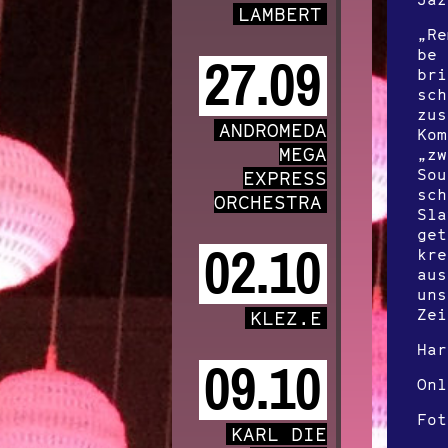
LAMBERT
„Re
be 
27.09
bri
sch
zus
ANDROMEDA
Kom
MEGA
„zw
Sou
EXPRESS
sch
ORCHESTRA
Sla
get
02.10
kre
aus
uns
Zei
KLEZ.E
Ha
09.10
On
Fot
KARL DIE