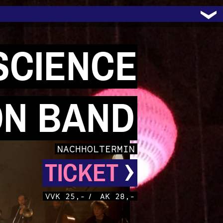
 SCIENCE
ON BAND
NACHHOLTERMIN
›
TICKET
VVK 25,-
/
AK 28,-