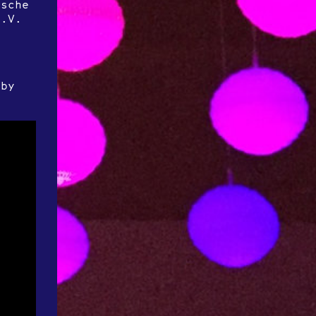
ische
e.V.
 by
r