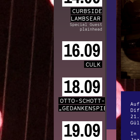
CURBSIDE
LAMBSEAR
Special Guest
plainhead
16.09
CULK
18.09
OTTO-SCHOTT-CHOR
Auf
„GEDANKENSPIELE“
Dif
21.
Gül
19.09
In 
Jaz