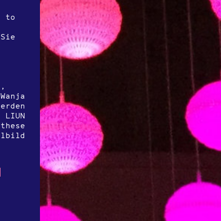
g to
 Sie
,
s,
 Wanja
werden
. LIUN
nthese
elbild
n