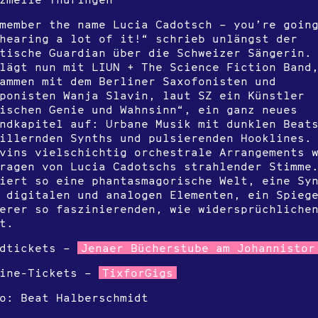
member the name Lucia Cadotsch – you’re goin
hearing a lot of it!“ schrieb unlängst der
tische Guardian über die Schweizer Sängerin.
lägt nun mit LIUN + The Science Fiction Band
ammen mit dem Berliner Saxofonisten und
ponisten Wanja Slavin, laut SZ ein Künstler
ischen Genie und Wahnsinn“, ein ganz neues
ndkapitel auf: Urbane Musik mit dunklen Beat
illernden Synths und pulsierenden Hooklines.
vins vielschichtig orchestrale Arrangements 
ragen von Lucia Cadotschs strahlender Stimme
iert so eine phantasmagorische Welt, eine Sy
 digitalen und analogen Elementen, ein Spieg
erer so faszinierenden, wie widersprüchliche
t.
rdtickets –
Jenaer Bücherstube am Johannistor
line-Tickets –
TixforGigs
o: Beat Halberschmidt