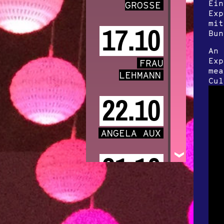
Ein
GROSSE
Exp
mit
17.10
Bun
An 
Exp
FRAU
mea
LEHMANN
Cul
22.10
ANGELA AUX
31.10
KIIŌTŌ
Featuring Lou
Rhodes of LAMB