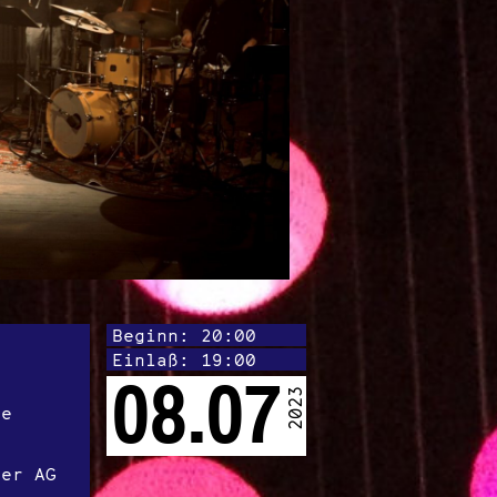
Beginn: 20:00
Einlaß: 19:00
08.07
2023
re
der AG