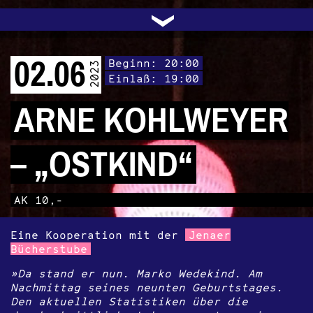
UNTERSTÜTZEN
AUDIO|VIDEO
LICHTBLICKE
OFFENE TÜR
INSTAGRAM
PROGRAMM
FACEBOOK
TRANSIT
KONTAKT
POLITIK
ARCHIV
TRAFO
›
02.06
Beginn: 20:00
2023
Einlaß: 19:00
ARNE KOHLWEYER
– „OSTKIND“
AK 10,-
Eine Kooperation mit der
Jenaer
Bücherstube
»Da stand er nun. Marko Wedekind. Am
Nachmittag seines neunten Geburtstages.
Den aktuellen Statistiken über die