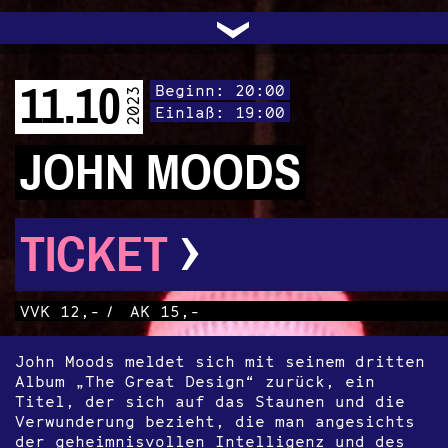
UNTERSTÜTZEN
AUDIO|VIDEO
LICHTBLICKE
OFFENE TÜR
INSTAGRAM
PROGRAMM
FACEBOOK
TRANSIT
KONTAKT
POLITIK
ARCHIV
TRAFO
›
11.10
Beginn: 20:00
2023
Einlaß: 19:00
JOHN MOODS
›
TICKET
VVK 12,-
/
AK 15,-
John Moods meldet sich mit seinem dritten
Album „The Great Design“ zurück, ein
Titel, der sich auf das Staunen und die
Verwunderung bezieht, die man angesichts
der geheimnisvollen Intelligenz und des