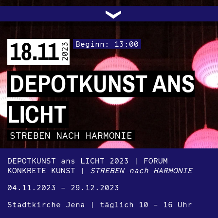
UNTERSTÜTZEN
AUDIO|VIDEO
LICHTBLICKE
OFFENE TÜR
INSTAGRAM
PROGRAMM
FACEBOOK
TRANSIT
KONTAKT
POLITIK
ARCHIV
TRAFO
›
18.11
Beginn: 13:00
2023
DEPOTKUNST ANS
LICHT
STREBEN NACH HARMONIE
DEPOTKUNST ans LICHT 2023 | FORUM
KONKRETE KUNST |
STREBEN nach HARMONIE
04.11.2023 – 29.12.2023
Stadtkirche Jena | täglich 10 – 16 Uhr