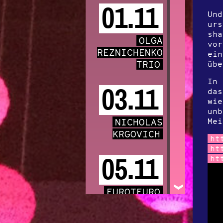
01.11
Und
urs
sha
OLGA
vor
REZNICHENKO
ein
TRIO
üb
In 
03.11
das
wie
unb
NICHOLAS
Mei
KRGOVICH
ht
ht
05.11
ht
EUROTEURO