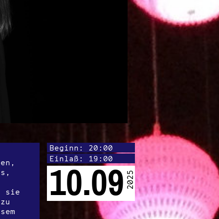
Beginn: 20:00
Einlaß: 19:00
ten,
10.09
os,
2025
s
r sie
 zu
esem