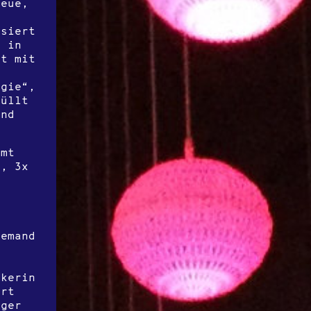
neue,
ssiert
h in
ht mit
agie“,
üllt
und
.
amt
t, 3x
iemand
ikerin
ert
nger