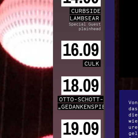
CURBSIDE
LAMBSEAR
Special Guest
plainhead
16.09
CULK
18.09
OTTO-SCHOTT-CHOR
Von
„GEDANKENSPIELE“
das
die
wie
19.09
ure
gel