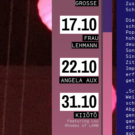
GROSSE
Zus
Sch
17.10
Die
sch
Pop
FRAU
hoh
deu
LEHMANN
Son
Sin
22.10
Zit
Imp
erf
ANGELA AUX
get
„Sc
31.10
Wei
sch
Abg
KIIŌTŌ
gen
gan
Featuring Lou
Rhodes of LAMB
die
auc