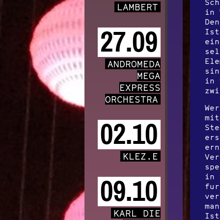
Sch
LAMBERT
in 
Den
27.09
Ist
ein
sel
Ele
ANDROMEDA
sin
MEGA
in 
EXPRESS
zwi
ORCHESTRA
Wer
mit
02.10
Ste
ers
ern
KLEZ.E
Ver
spe
in 
09.10
fur
ver
man
KARL DIE
Ist