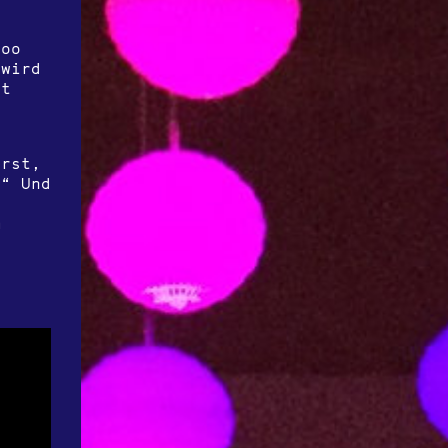
too
 wird
st
erst,
.“ Und
m