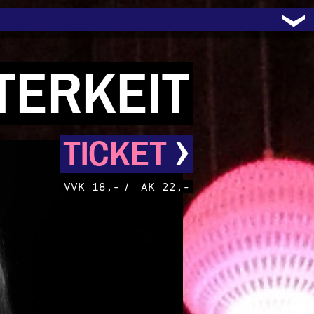
ITERKEIT
›
TICKET
VVK 18,-
/
AK 22,-