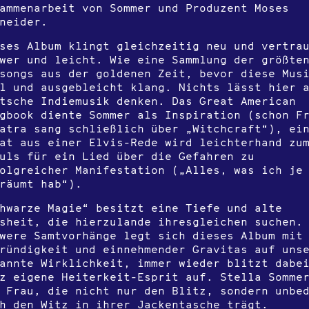
ammenarbeit von Sommer und Produzent Moses
neider.
ses Album klingt gleichzeitig neu und vertra
wer und leicht. Wie eine Sammlung der größte
songs aus der goldenen Zeit, bevor diese Mus
l und ausgebleicht klang. Nichts lässt hier 
tsche Indiemusik denken. Das Great American
gbook diente Sommer als Inspiration (schon F
atra sang schließlich über „Witchcraft“), ei
at aus einer Elvis-Rede wird leichterhand zu
uls für ein Lied über die Gefahren zu
olgreicher Manifestation („Alles, was ich je
räumt hab“).
hwarze Magie“ besitzt eine Tiefe und alte
sheit, die hierzulande ihresgleichen suchen.
were Samtvorhänge legt sich dieses Album mit
ründigkeit und einnehmender Gravitas auf uns
annte Wirklichkeit, immer wieder blitzt dabe
z eigene Heiterkeit-Esprit auf. Stella Somme
 Frau, die nicht nur den Blitz, sondern unbe
h den Witz in ihrer Jackentasche trägt.