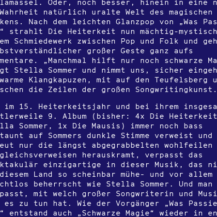
lamassel. Oder, noch besser, hinein in eine 
Wahrheit natürlich uralte Welt des magischen
kens. Nach dem leichten Glanzpop von „Was Pa
“ strahlt Die Heiterkeit nun mächtig-mystisc
em Schmiedewerk zwischen Pop und Folk und ge
bstverständlicher großer Geste ganz aufs
mentare. „Manchmal hilft nur noch schwarze M
gt Stella Sommer und nimmt uns, sicher eingeh
warme Klangkapuzen, mit auf den Teufelsberg 
schen die Zeilen der großen Songwritingkunst
 im 15. Heiterkeitsjahr und bei ihrem insges
tlerweile 9. Album (bisher: 4x Die Heiterkei
lla Sommer, 1x Die Mausis) immer noch bass
taunt auf Sommers dunkle Stimme verweist und
eut nur die längst abgegrabbelten wohlfeilen
gleichsverweisen herauskramt, verpasst das
ktakulär einzigartige in dieser Musik, das n
diesem Land so scheinbar mühe- und vor allem
chtlos beherrscht wie Stella Sommer. Und man
passt, mit welch großer Songwriterin und Mus
 es zu tun hat. Wie der Vorgänger „Was Passi
“ entstand auch „Schwarze Magie“ wieder in e