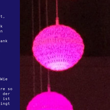
ut,
n
ik
an
rank
n
m
 Wie
ere so
i der
r ist
dingt