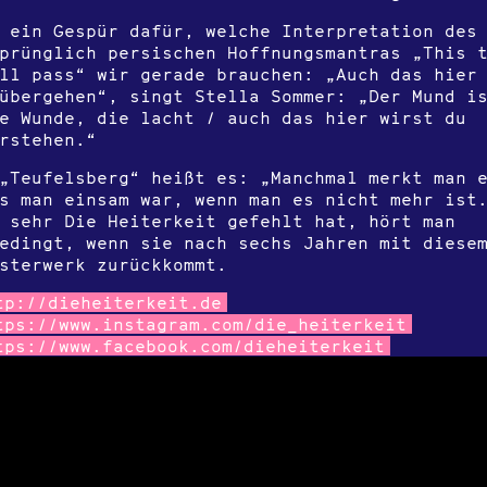
 ein Gespür dafür, welche Interpretation des
prünglich persischen Hoffnungsmantras „This 
ll pass“ wir gerade brauchen: „Auch das hier
übergehen“, singt Stella Sommer: „Der Mund i
e Wunde, die lacht / auch das hier wirst du
erstehen.“
„Teufelsberg“ heißt es: „Manchmal merkt man 
s man einsam war, wenn man es nicht mehr ist
 sehr Die Heiterkeit gefehlt hat, hört man
edingt, wenn sie nach sechs Jahren mit diese
sterwerk zurückkommt.
tp://dieheiterkeit.de
tps://www.instagram.com/die_heiterkeit
tps://www.facebook.com/dieheiterkeit