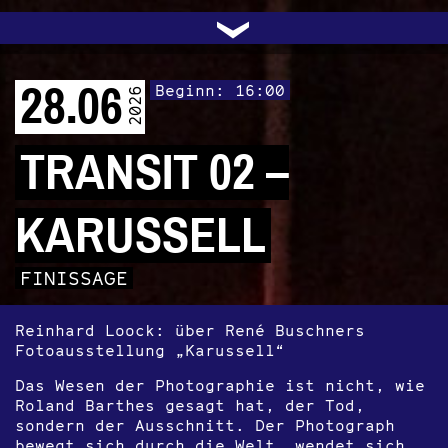
UNTERSTÜTZEN
AUDIO|VIDEO
LICHTBLICKE
OFFENE TÜR
INSTAGRAM
PROGRAMM
FACEBOOK
TRANSIT
KONTAKT
POLITIK
ARCHIV
TRAFO
›
28.06
Beginn: 16:00
2026
TRANSIT 02 –
KARUSSELL
FINISSAGE
Reinhard Loock: über René Buschners
Fotoausstellung „Karussell“
Das Wesen der Photographie ist nicht, wie
Roland Barthes gesagt hat, der Tod,
sondern der Ausschnitt. Der Photograph
bewegt sich durch die Welt, wendet sich