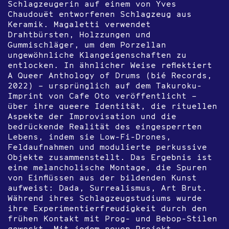
Schlagzeugerin auf einem von Yves
Chaudouët entworfenen Schlagzeug aus
Keramik. Magaletti verwendet
Drahtbürsten, Holzzungen und
Gummischläger, um dem Porzellan
ungewöhnliche Klangeigenschaften zu
entlocken. In ähnlicher Weise reflektiert
A Queer Anthology of Drums (bié Records,
2022) – ursprünglich auf dem Takuroku-
Imprint von Cafe Oto veröffentlicht –
über ihre queere Identität, die rituellen
Aspekte der Improvisation und die
bedrückende Realität des eingesperrten
Lebens, indem sie Low-Fi-Drones,
Feldaufnahmen und modulierte perkussive
Objekte zusammenstellt. Das Ergebnis ist
eine melancholische Montage, die Spuren
von Einflüssen aus der bildenden Kunst
aufweist: Dada, Surrealismus, Art Brut.
Während ihres Schlagzeugstudiums wurde
ihre Experimentierfreudigkeit durch den
frühen Kontakt mit Prog- und Bebop-Stilen
geweckt. Mit jedem neuen Projekt