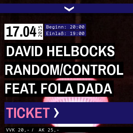
UNTERSTÜTZEN
AUDIO|VIDEO
LICHTBLICKE
OFFENE TÜR
INSTAGRAM
PROGRAMM
FACEBOOK
TRANSIT
KONTAKT
POLITIK
ARCHIV
TRAFO
›
17.04
Beginn: 20:00
2025
Einlaß: 19:00
DAVID HELBOCKS
RANDOM/CONTROL
FEAT. FOLA DADA
›
TICKET
VVK 20,-
/
AK 25,-