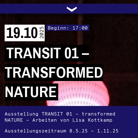
UNTERSTÜTZEN
AUDIO|VIDEO
LICHTBLICKE
OFFENE TÜR
INSTAGRAM
PROGRAMM
FACEBOOK
TRANSIT
KONTAKT
POLITIK
ARCHIV
TRAFO
›
19.10
Beginn: 17:00
2025
TRANSIT 01 –
TRANSFORMED
NATURE
Ausstellung TRANSIT 01
–
transformed
NATURE – Arbeiten von Lisa Kottkamp
Ausstellungszeitraum 8.5.25 – 1.11.25