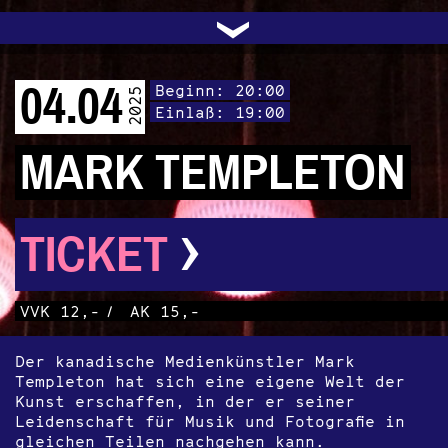
UNTERSTÜTZEN
AUDIO|VIDEO
LICHTBLICKE
OFFENE TÜR
INSTAGRAM
PROGRAMM
FACEBOOK
TRANSIT
KONTAKT
POLITIK
ARCHIV
TRAFO
›
04.04
Beginn: 20:00
2025
Einlaß: 19:00
MARK TEMPLETON
›
TICKET
VVK 12,-
/
AK 15,-
Der kanadische Medienkünstler Mark
Templeton hat sich eine eigene Welt der
Kunst erschaffen, in der er seiner
Leidenschaft für Musik und Fotografie in
gleichen Teilen nachgehen kann.