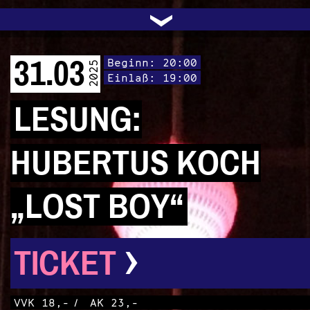
UNTERSTÜTZEN
AUDIO|VIDEO
LICHTBLICKE
OFFENE TÜR
INSTAGRAM
PROGRAMM
FACEBOOK
TRANSIT
KONTAKT
POLITIK
ARCHIV
TRAFO
›
31.03
Beginn: 20:00
2025
Einlaß: 19:00
LESUNG:
HUBERTUS KOCH
„LOST BOY“
›
TICKET
VVK 18,-
/
AK 23,-