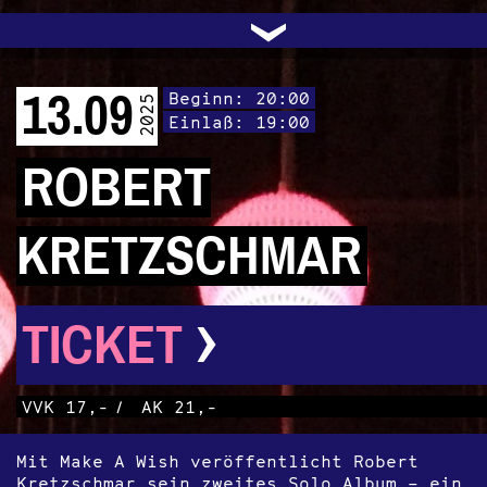
UNTERSTÜTZEN
AUDIO|VIDEO
LICHTBLICKE
OFFENE TÜR
INSTAGRAM
PROGRAMM
FACEBOOK
TRANSIT
KONTAKT
POLITIK
ARCHIV
TRAFO
›
13.09
Beginn: 20:00
2025
Einlaß: 19:00
ROBERT
KRETZSCHMAR
›
TICKET
VVK 17,-
/
AK 21,-
Mit Make A Wish veröffentlicht Robert
Kretzschmar sein zweites Solo Album – ein