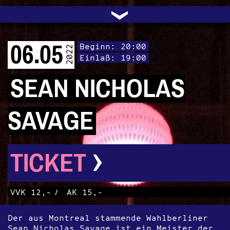
UNTERSTÜTZEN
AUDIO|VIDEO
LICHTBLICKE
OFFENE TÜR
INSTAGRAM
PROGRAMM
FACEBOOK
TRANSIT
KONTAKT
POLITIK
ARCHIV
TRAFO
›
06.05
Beginn: 20:00
2022
Einlaß: 19:00
SEAN NICHOLAS
SAVAGE
›
TICKET
VVK 12,-
/
AK 15,-
Der aus Montreal stammende Wahlberliner
Sean Nicholas Savage ist ein Meister der