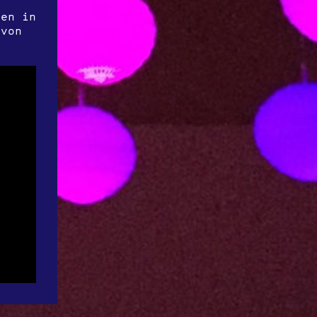
ken in
 von