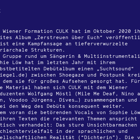
k
 Wiener Formation CULK hat im Oktober 2020 i
ites Album „Zerstreuen über Euch“ veröffentl
ist eine Kampfansage an tieferverwurzelte
riarchale Strukturen.
 Gruppe rund um Sängerin & Multiinstrumental
hie Löw hat im letzten Jahr mit ihrem
bstbetitelten Debütalbum einen „Suchtsound“
iegel.de) zwischen Shoegaze und Postpunk kre
 dem sie für großes Aufsehen gesorgt hat. Fü
e Material haben sich CULK mit dem Wiener
duzenten Wolfgang Möstl (Mile Me Deaf, Nino 
n, Voodoo Jürgens, Dives…) zusammengetan und
ei den Weg des Debüts konsequent weiter.
em voran die betörenden Vocals von Sophie Lö
ihren Texten die relevanten Themen anspricht
tisch verhandelt: Das sture Unsichtbarmachen
chlechtervielfalt in der sprachlichen und
ellschaftlichen Realität (“Dichterin”). Die 