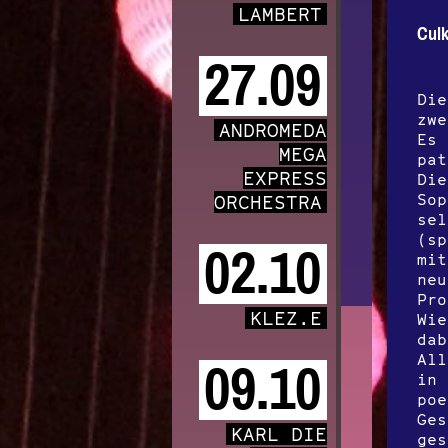
LAMBERT
Cul
27.09
Die
zwe
ANDROMEDA
Es 
MEGA
pat
EXPRESS
Die
Sop
ORCHESTRA
sel
(sp
02.10
mit
neu
Pro
KLEZ.E
Wie
dab
All
09.10
in 
poe
Ges
KARL DIE
ges