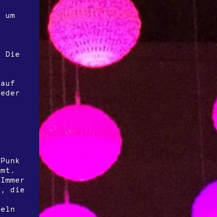
, um
m
. Die
 auf
ieder
-Punk
mmt.
 Immer
e, die
r
deln