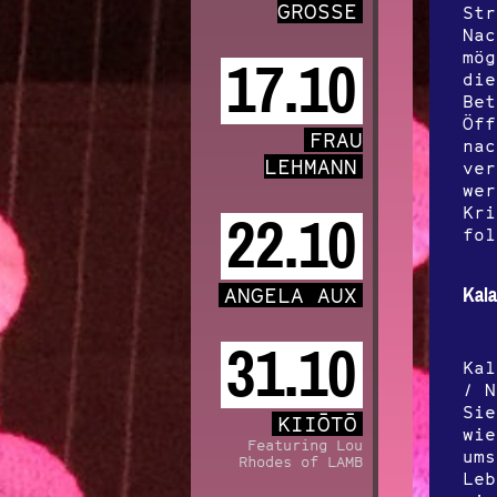
GROSSE
Str
Nac
mög
17.10
die
Bet
Öff
FRAU
nac
LEHMANN
ver
wer
Kri
22.10
fol
ANGELA AUX
Kala
31.10
Kal
/ N
Sie
KIIŌTŌ
wie
Featuring Lou
ums
Rhodes of LAMB
Leb