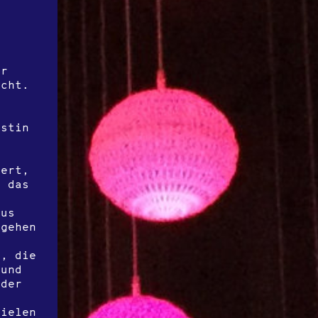
hr
icht.
istin
iert,
r das
aus
 gehen
w, die
 und
 der
vielen