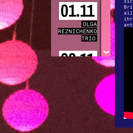
sic
01.11
Bri
all
ihr
OLGA
ant
REZNICHENKO
TRIO
03.11
NICHOLAS
KRGOVICH
05.11
EUROTEURO