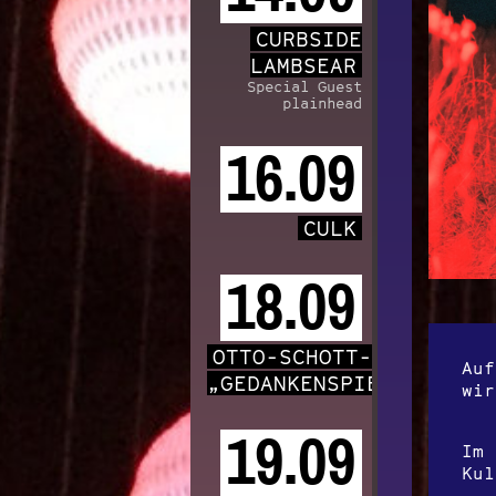
CURBSIDE
LAMBSEAR
Special Guest
plainhead
16.09
CULK
18.09
OTTO-SCHOTT-CHOR
Auf
„GEDANKENSPIELE“
wir
19.09
Im 
Kul