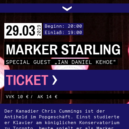
UNTERSTÜTZEN
AUDIO|VIDEO
LICHTBLICKE
OFFENE TÜR
INSTAGRAM
PROGRAMM
FACEBOOK
TRANSIT
KONTAKT
POLITIK
ARCHIV
TRAFO
›
29.03
Beginn: 20:00
2019
Einlaß: 19:00
MARKER STARLING
SPECIAL GUEST „IAN DANIEL KEHOE“
›
TICKET
VVK 10 €
/
AK 14 €
Der Kanadier Chris Cummings ist der
Antiheld im Popgeschäft. Einst studierte
er Klavier am königlichen Konservatorium
zu Toronto, heute spielt er als Marker