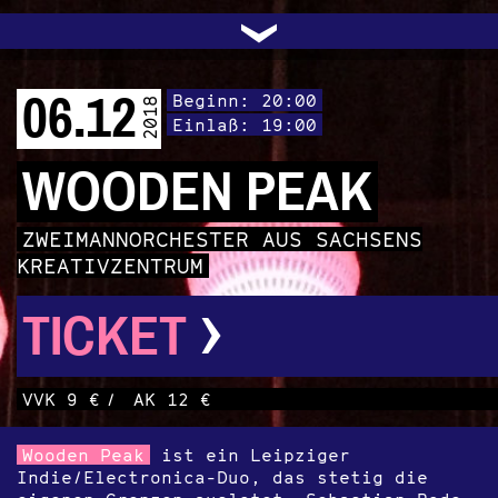
UNTERSTÜTZEN
AUDIO|VIDEO
LICHTBLICKE
OFFENE TÜR
INSTAGRAM
PROGRAMM
FACEBOOK
TRANSIT
KONTAKT
POLITIK
ARCHIV
TRAFO
›
06.12
Beginn: 20:00
2018
Einlaß: 19:00
WOODEN PEAK
ZWEIMANNORCHESTER AUS SACHSENS
KREATIVZENTRUM
›
TICKET
VVK 9 €
/
AK 12 €
Wooden Peak
ist ein Leipziger
Indie/Electronica-Duo, das stetig die