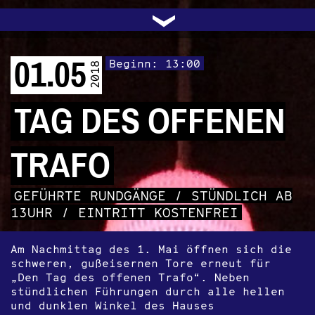
UNTERSTÜTZEN
AUDIO|VIDEO
LICHTBLICKE
OFFENE TÜR
INSTAGRAM
PROGRAMM
FACEBOOK
TRANSIT
KONTAKT
POLITIK
ARCHIV
TRAFO
›
01.05
Beginn: 13:00
2018
TAG DES OFFENEN
TRAFO
GEFÜHRTE RUNDGÄNGE / STÜNDLICH AB
13UHR / EINTRITT KOSTENFREI
Am Nachmittag des 1. Mai öffnen sich die
schweren, gußeisernen Tore erneut für
„Den Tag des offenen Trafo“. Neben
stündlichen Führungen durch alle hellen
und dunklen Winkel des Hauses