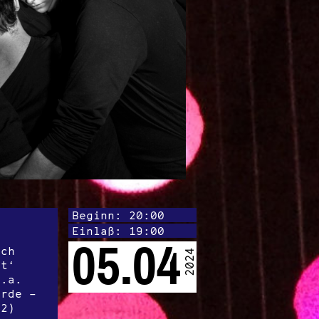
Beginn: 20:00
Einlaß: 19:00
05.04
ach
2024
nt‘
u.a.
urde –
22)