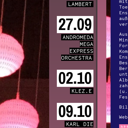
mit
LAMBERT
Toe
Ens
27.09
auß
ver
Aus
ANDROMEDA
Min
MEGA
For
EXPRESS
Kom
Ens
ORCHESTRA
Bes
Ber
02.10
unt
Alb
zah
KLEZ.E
(u.
Fes
09.10
Bil
Web
KARL DIE
ht