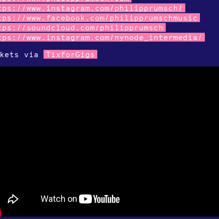
tps://www.instagram.com/philipprumsch/
tps://www.facebook.com/philipprumschmusic
tps://soundcloud.com/philipprumsch
tps://www.instagram.com/nynode_intermedia/
ckets via
TixforGigs