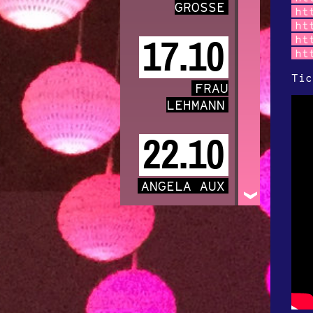
GROSSE
ht
ht
ht
17.10
ht
Ti
FRAU
LEHMANN
22.10
ANGELA AUX
31.10
KIIŌTŌ
Featuring Lou
Rhodes of LAMB