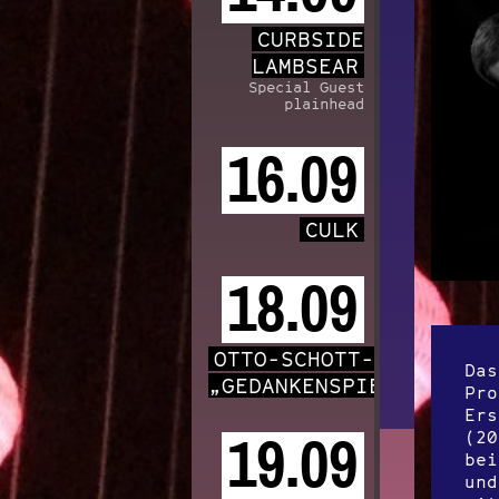
CURBSIDE
LAMBSEAR
Special Guest
plainhead
16.09
CULK
18.09
OTTO-SCHOTT-CHOR
Das
„GEDANKENSPIELE“
Pro
Ers
(20
19.09
bei
und