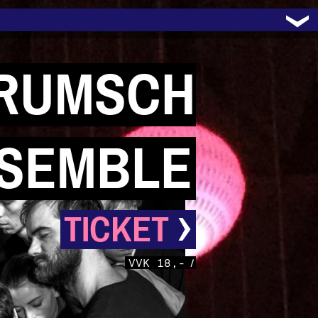
 RUMSCH
SEMBLE
›
TICKET
VVK 18,-
/