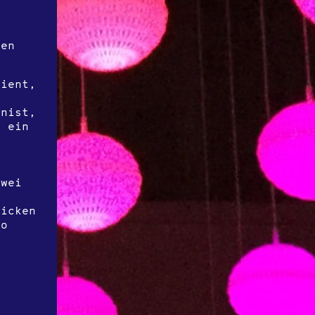
nen
bient,
anist,
5 ein
,
zwei
licken
eo