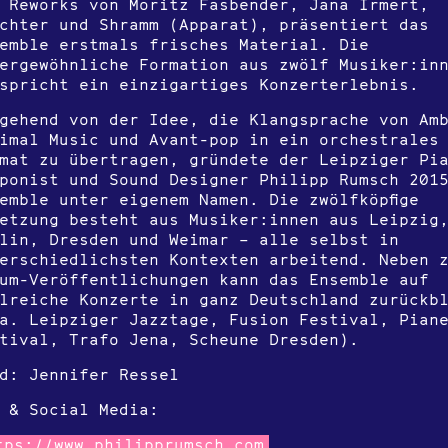
 Reworks von Moritz Fasbender, Jana Irmert,
chter und Shramm (Apparat), präsentiert das
emble erstmals frisches Material. Die
ergewöhnliche Formation aus zwölf Musiker:in
spricht ein einzigartiges Konzerterlebnis.
gehend von der Idee, die Klangsprache von Am
imal Music und Avant-pop in ein orchestrales
mat zu übertragen, gründete der Leipziger Pi
ponist und Sound Designer Philipp Rumsch 201
emble unter eigenem Namen. Die zwölfköpfige
etzung besteht aus Musiker:innen aus Leipzig
lin, Dresden und Weimar – alle selbst in
erschiedlichsten Kontexten arbeitend. Neben 
um-Veröffentlichungen kann das Ensemble auf
lreiche Konzerte in ganz Deutschland zurückb
a. Leipziger Jazztage, Fusion Festival, Pian
tival, Trafo Jena, Scheune Dresden).
d: Jennifer Ressel
 & Social Media:
tps://www.philipprumsch.com