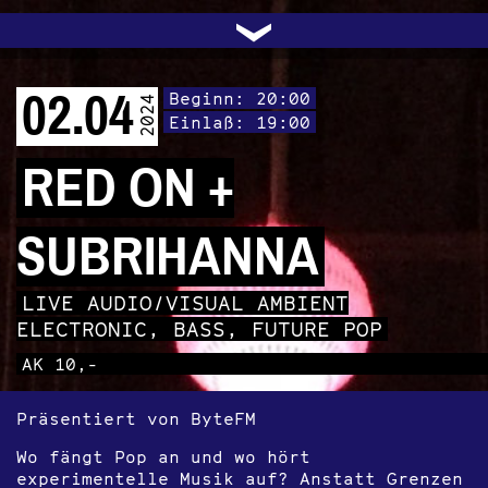
UNTERSTÜTZEN
AUDIO|VIDEO
LICHTBLICKE
OFFENE TÜR
INSTAGRAM
PROGRAMM
FACEBOOK
TRANSIT
KONTAKT
POLITIK
ARCHIV
TRAFO
›
02.04
Beginn: 20:00
2024
Einlaß: 19:00
RED ON +
SUBRIHANNA
LIVE AUDIO/VISUAL AMBIENT
ELECTRONIC, BASS, FUTURE POP
AK 10,-
Präsentiert von ByteFM
Wo fängt Pop an und wo hört
experimentelle Musik auf? Anstatt Grenzen