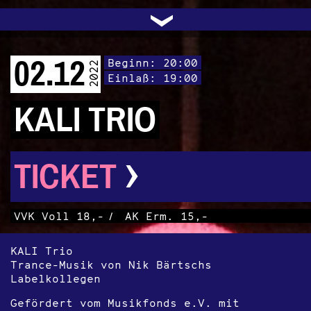
UNTERSTÜTZEN
AUDIO|VIDEO
LICHTBLICKE
OFFENE TÜR
INSTAGRAM
PROGRAMM
FACEBOOK
TRANSIT
KONTAKT
POLITIK
ARCHIV
TRAFO
›
02.12
Beginn: 20:00
2022
Einlaß: 19:00
KALI TRIO
›
TICKET
VVK Voll 18,-
/
AK Erm. 15,-
KALI Trio
Trance-Musik von Nik Bärtschs
Labelkollegen
Gefördert vom Musikfonds e.V. mit