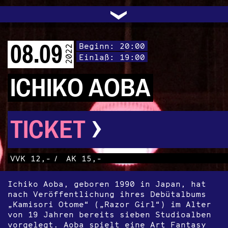
UNTERSTÜTZEN
AUDIO|VIDEO
LICHTBLICKE
OFFENE TÜR
INSTAGRAM
PROGRAMM
FACEBOOK
TRANSIT
KONTAKT
POLITIK
ARCHIV
TRAFO
›
08.09
Beginn: 20:00
2022
Einlaß: 19:00
ICHIKO AOBA
›
TICKET
VVK 12,-
/
AK 15,-
Ichiko Aoba, geboren 1990 in Japan, hat
nach Veröffentlichung ihres Debütalbums
„Kamisori Otome“ („Razor Girl“) im Alter
von 19 Jahren bereits sieben Studioalben
vorgelegt. Aoba spielt eine Art Fantasy