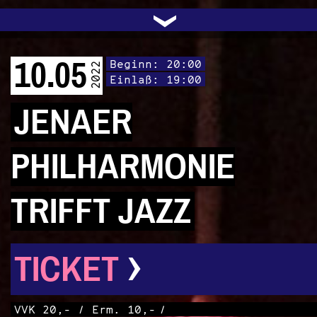
UNTERSTÜTZEN
AUDIO|VIDEO
LICHTBLICKE
OFFENE TÜR
INSTAGRAM
PROGRAMM
FACEBOOK
TRANSIT
KONTAKT
POLITIK
ARCHIV
TRAFO
›
10.05
Beginn: 20:00
2022
Einlaß: 19:00
JENAER
PHILHARMONIE
TRIFFT JAZZ
›
TICKET
VVK 20,- / Erm. 10,-
/