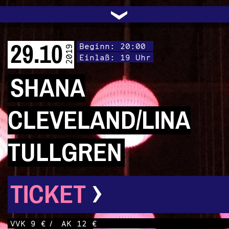
UNTERSTÜTZEN
AUDIO|VIDEO
LICHTBLICKE
OFFENE TÜR
INSTAGRAM
PROGRAMM
FACEBOOK
TRANSIT
KONTAKT
POLITIK
ARCHIV
TRAFO
›
29.10
Beginn: 20:00
2019
Einlaß: 19 Uhr
SHANA
CLEVELAND/LINA
TULLGREN
›
TICKET
VVK 9 €
/
AK 12 €