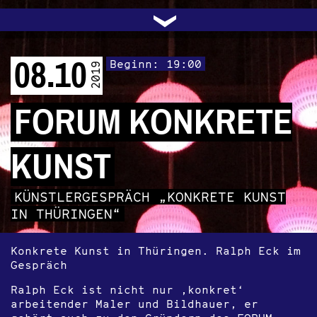
UNTERSTÜTZEN
AUDIO|VIDEO
LICHTBLICKE
OFFENE TÜR
INSTAGRAM
PROGRAMM
FACEBOOK
TRANSIT
KONTAKT
POLITIK
ARCHIV
TRAFO
›
08.10
Beginn: 19:00
2019
FORUM KONKRETE
KUNST
KÜNSTLERGESPRÄCH „KONKRETE KUNST
IN THÜRINGEN“
Konkrete Kunst in Thüringen. Ralph Eck im
Gespräch
Ralph Eck ist nicht nur ‚konkret‘
arbeitender Maler und Bildhauer, er