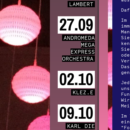
LAMBERT
Daf
27.09
Im 
imm
Man
ANDROMEDA
Sie
ken
MEGA
Sie
EXPRESS
ode
ORCHESTRA
Ver
Das
gen
02.10
Jed
uns
KLEZ.E
Fun
Wir
Mei
09.10
Im 
ein
KARL DIE
“Fo