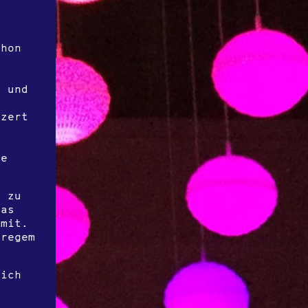
chon
n und
nzert
ie
e zu
das
 mit.
 regem
lich