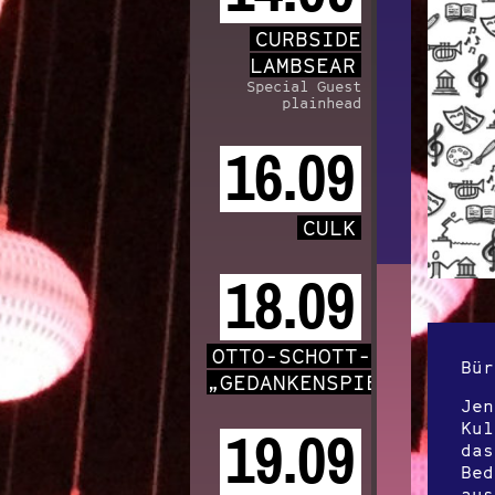
CURBSIDE
LAMBSEAR
Special Guest
plainhead
16.09
CULK
18.09
OTTO-SCHOTT-CHOR
Bür
„GEDANKENSPIELE“
Jen
Kul
19.09
das
Bed
aus