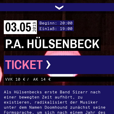
UNTERSTÜTZEN
AUDIO|VIDEO
LICHTBLICKE
OFFENE TÜR
INSTAGRAM
PROGRAMM
FACEBOOK
TRANSIT
KONTAKT
POLITIK
ARCHIV
TRAFO
›
03.05
Beginn: 20:00
2019
Einlaß: 19:00
P.A. HÜLSENBECK
›
TICKET
VVK 10 €
/
AK 14 €
Als Hülsenbecks erste Band Sizarr nach
einer bewegten Zeit aufhört, zu
existieren, radikalisiert der Musiker
unter dem Namen Doomhound zunächst seine
Formsprache, um sich nach einem Jahr des