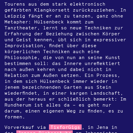
Tourens aus dem stark elektronisch
gefärbten Klangkorsett zurückzuziehen. In
Leipzig fängt er an zu tanzen, ganz ohne
Metapher: Hülsenbeck kommt zum
Tanztheater, lernt so neue Techniken zur
Erfahrung der Beziehung zwischen Körper
und Geist kennen, übt sich in expressiver
Improvisation, findet über diese
körperlichen Techniken auch eine
Philosophie, die von nun an seine Kunst
bestimmen soll: das Innere unreflektiert
nach außen kehren und dabei nicht in
Relation zum Außen setzen. Ein Prozess,
in dem sich Hülsenbeck immer wieder in
jenem bezeichnenden Garten aus Stein
wiederfindet, in einer kargen Landschaft,
aus der heraus er schließlich bemerkt: Im
Rundherum ist alles da – es geht nur
darum, einen eigenen Weg zu finden, es zu
formen.
Vorverkauf via
TixforGigs
, in Jena in
der
Jenaer Bücherstube
am Johannistor,