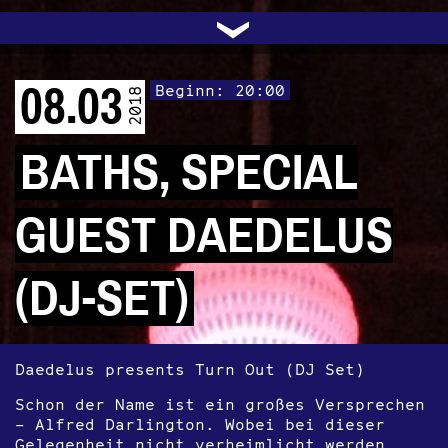
UNTERSTÜTZEN
AUDIO|VIDEO
LICHTBLICKE
OFFENE TÜR
INSTAGRAM
PROGRAMM
FACEBOOK
TRANSIT
KONTAKT
POLITIK
ARCHIV
TRAFO
›
08.03
Beginn: 20:00
2018
BATHS, SPECIAL
GUEST DAEDELUS
(DJ-SET)
Daedelus presents Turn Out (DJ Set)
Schon der Name ist ein großes Versprechen
– Alfred Darlington. Wobei bei dieser
Gelegenheit nicht verheimlicht werden