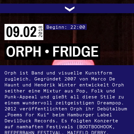
UNTERSTÜTZEN
AUDIO|VIDEO
LICHTBLICKE
OFFENE TÜR
INSTAGRAM
PROGRAMM
FACEBOOK
TRANSIT
KONTAKT
POLITIK
ARCHIV
TRAFO
›
09.02
Beginn: 22:00
2018
ORPH • FRIDGE
Orph ist Band und visuelle Kunstform
zugleich. Gegründet 2007 von Marco De
Haunt und Hendrik Winter entwickelt Orph
seither eine Mixtur aus Pop, Folk und
Punk-Appeal und gießt all diese Stile zu
einem wundervoll zeitgeistigen Dreampop.
2012 veröffentlichten Orph ihr Debütalbum
„Poems For Kui“ beim Hamburger Label
DevilDuck Records. Es folgten Konzerte
auf namhaften Festivals (BOOTBOOHOOK,
REEPERBAHN FESTIVAL, MAIFELD DERBY,