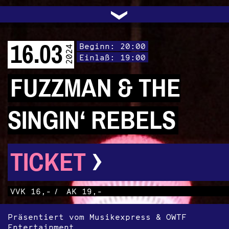
UNTERSTÜTZEN
AUDIO|VIDEO
LICHTBLICKE
OFFENE TÜR
INSTAGRAM
PROGRAMM
FACEBOOK
TRANSIT
KONTAKT
POLITIK
ARCHIV
TRAFO
›
16.03
Beginn: 20:00
2024
Einlaß: 19:00
FUZZMAN & THE
SINGIN‘ REBELS
›
TICKET
VVK 16,-
/
AK 19,-
Präsentiert vom Musikexpress & OWTF
Entertainment