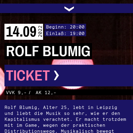
UNTERSTÜTZEN
AUDIO|VIDEO
LICHTBLICKE
OFFENE TÜR
INSTAGRAM
PROGRAMM
FACEBOOK
TRANSIT
KONTAKT
POLITIK
ARCHIV
TRAFO
›
14.09
Beginn: 20:00
2022
Einlaß: 19:00
ROLF BLUMIG
›
TICKET
VVK 9,-
/
AK 12,-
Rolf Blumig, Alter 25, lebt in Leipzig
und liebt die Musik so sehr, wie er den
Kapitalismus verachtet. Er macht trotzdem
mit im Game, wegen der praktischen
Distributionswege. Musikalisch bewegt