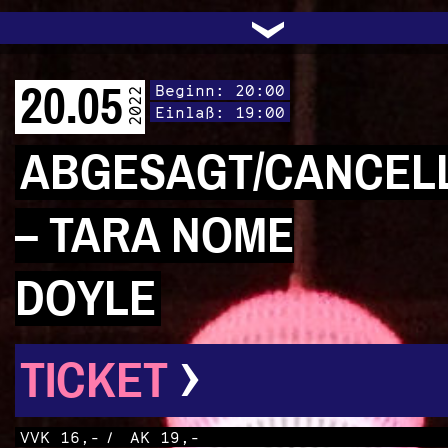
UNTERSTÜTZEN
AUDIO|VIDEO
LICHTBLICKE
OFFENE TÜR
INSTAGRAM
PROGRAMM
FACEBOOK
TRANSIT
KONTAKT
POLITIK
ARCHIV
TRAFO
›
20.05
Beginn: 20:00
2022
Einlaß: 19:00
ABGESAGT/CANCEL
– TARA NOME
DOYLE
›
TICKET
VVK 16,-
/
AK 19,-