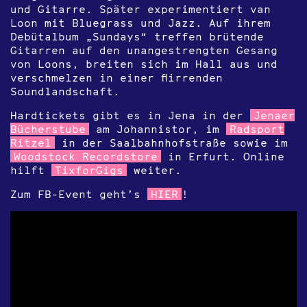
und Gitarre. Später experimentiert van
Loon mit Bluegrass und Jazz. Auf ihrem
Debütalbum „Sundays“ treffen brütende
Gitarren auf den unangestrengten Gesang
von Loons, breiten sich im Hall aus und
verschmelzen in einer flirrenden
Soundlandschaft.
Hardtickets gibt es in Jena in der
Jenaer
Bücherstube
am Johannistor, im
Radsport
Ritzel
in der Saalbahnhofstraße sowie im
Woodstock Recordstore
in Erfurt. Online
hilft
TixforGigs
weiter.
Zum FB-Event geht’s
HIER
!