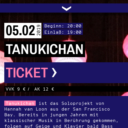
UNTERSTÜTZEN
AUDIO|VIDEO
LICHTBLICKE
OFFENE TÜR
INSTAGRAM
PROGRAMM
FACEBOOK
TRANSIT
KONTAKT
POLITIK
ARCHIV
TRAFO
›
05.02
Beginn: 20:00
2019
Einlaß: 19:00
TANUKICHAN
›
TICKET
VVK 9 €
/
AK 12 €
Tanukichan
ist das Soloprojekt von
Hannah van Loon aus der San Francisco
Bay. Bereits in jungen Jahren mit
klassischer Musik in Berührung gekommen,
folgen auf Geige und Klavier bald Bass