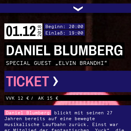
UNTERSTÜTZEN
AUDIO|VIDEO
LICHTBLICKE
OFFENE TÜR
INSTAGRAM
PROGRAMM
FACEBOOK
TRANSIT
KONTAKT
POLITIK
ARCHIV
TRAFO
›
01.12
Beginn: 20:00
2018
Einlaß: 19:00
DANIEL BLUMBERG
SPECIAL GUEST „ELVIN BRANDHI“
›
TICKET
VVK 12 €
/
AK 15 €
Daniel Blumberg
blickt mit seinen 27
Jahren bereits auf eine bewegte
musikalische Laufbahn zurück. Einst war
er Mitglied der fantastischen „Yuck“, die